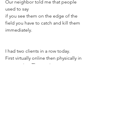
Our neighbor told me that people 
used to say 
if you see them on the edge of the 
field you have to catch and kill them 
immediately.
I had two clients in a row today. 
First virtually online then physically in 
my practice. The sessions were 
wonderfully intense. 
I am someone who likes to move, grip, 
comprehend, touch and yet both 
sessions were moving, comprehending 
and tangentially.
Are you indecisive if you want both?