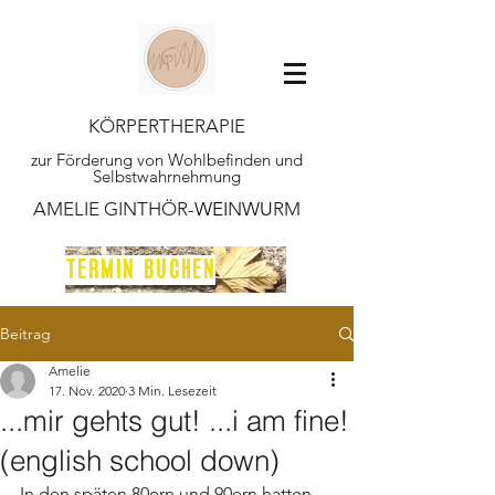
KÖRPERTHERAPIE
zur Förderung von Wohlbefinden und
Selbstwahrnehmung
AMELIE GINTHÖR-
WEI
N
WU
RM
TERMIN BUCHEN
Beitrag
Amelie
17. Nov. 2020
3 Min. Lesezeit
...mir gehts gut! ...i am fine!
(english school down)
In den späten 80ern und 90ern hatten 