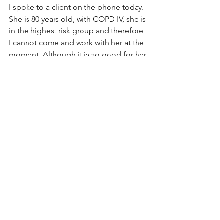
I spoke to a client on the phone today. 
She is 80 years old, with COPD IV, she is 
in the highest risk group and therefore 
I cannot come and work with her at the 
moment. Although it is so good for her 
to be touched physically and 
psychologically right now. So I called 
her and thanks to my mobile phone I 
was able to talk to her during the walk 
with my dogs.
Of course we talked about Corona, 
about the terrorist attack in Vienna, 
about my children's health, about 
sleeping problems and about my 
mother-in-law's experiences with it. I 
offered her to call me anytime around 
the clock. This does not feel like a 
burden to me, it is now essential for my 
survival, for an old lady and a young 