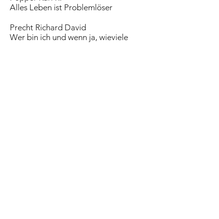
Alles Leben ist Problemlöser
Precht Richard David
Wer bin ich und wenn ja, wieviele
Preußler Ottfried
Die dumme Augustine
Rieger Berndt
Schilddrüsenmassage
Rosenberg Stanley
Der Selbstheilungsnerv
Safranski Rüdiger
Zeit
Safranski Rüdiger
Romantik
Satre
Wörter